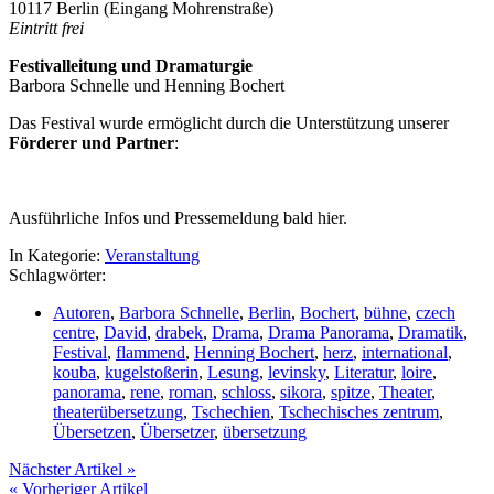
10117 Berlin (Eingang Mohrenstraße)
Eintritt frei
Festivalleitung und Dramaturgie
Barbora Schnelle und Henning Bochert
Das Festival wurde ermöglicht durch die Unterstützung unserer
Förderer und Partner
:
Ausführliche Infos und Pressemeldung bald hier.
In Kategorie:
Veranstaltung
Schlagwörter:
Autoren
,
Barbora Schnelle
,
Berlin
,
Bochert
,
bühne
,
czech
centre
,
David
,
drabek
,
Drama
,
Drama Panorama
,
Dramatik
,
Festival
,
flammend
,
Henning Bochert
,
herz
,
international
,
kouba
,
kugelstoßerin
,
Lesung
,
levinsky
,
Literatur
,
loire
,
panorama
,
rene
,
roman
,
schloss
,
sikora
,
spitze
,
Theater
,
theaterübersetzung
,
Tschechien
,
Tschechisches zentrum
,
Übersetzen
,
Übersetzer
,
übersetzung
Nächster Artikel »
« Vorheriger Artikel