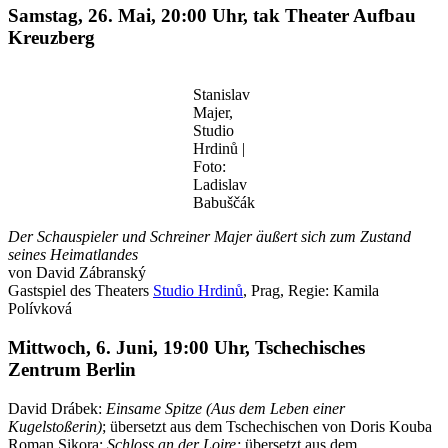
Samstag, 26. Mai, 20:00 Uhr, tak Theater Aufbau
Kreuzberg
Stanislav
Majer,
Studio
Hrdinů |
Foto:
Ladislav
Babuščák
Der Schauspieler und Schreiner Majer äußert sich zum Zustand
seines Heimatlandes
von David Zábranský
Gastspiel des Theaters
Studio Hrdinů
, Prag, Regie: Kamila
Polívková
Mittwoch, 6. Juni, 19:00 Uhr, Tschechisches
Zentrum Berlin
David Drábek:
Einsame Spitze (Aus dem Leben einer
Kugelstoßerin)
; übersetzt aus dem Tschechischen von Doris Kouba
Roman Sikora:
Schloss an der Loire;
übersetzt aus dem