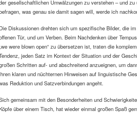
der gesellschaftlichen Umwälzungen zu verstehen – und zu 
befragen, was genau sie damit sagen will, werde ich nach
Die Diskussionen drehten sich um spezifische Bilder, die im
offenen Tür, und um Verben. Beim Nachdenken über Tempusw
„we were blown open“ zu übersetzen ist, traten die komple
Tendenz, jeden Satz im Kontext der Situation und der Geschi
großen Schritten auf- und abschreitend anzueignen, um da
ihren klaren und nüchternen Hinweisen auf linguistische Ge
was Reduktion und Satzverbindungen angeht.
Sich gemeinsam mit den Besonderheiten und Schwierigkeiten 
Köpfe über einem Tisch, hat wieder einmal großen Spaß ge