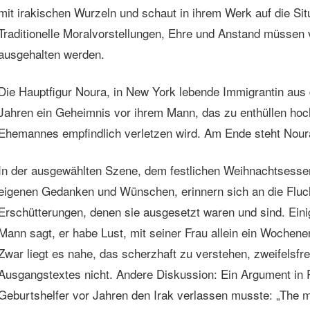
mit irakischen Wurzeln und schaut in ihrem Werk auf die Situ
Traditionelle Moralvorstellungen, Ehre und Anstand müssen 
ausgehalten werden.
Die Hauptfigur Noura, in New York lebende Immigrantin aus 
Jahren ein Geheimnis vor ihrem Mann, das zu enthüllen hoch
Ehemannes empfindlich verletzen wird. Am Ende steht Nour
In der ausgewählten Szene, dem festlichen Weihnachtsessen, 
eigenen Gedanken und Wünschen, erinnern sich an die Fluc
Erschütterungen, denen sie ausgesetzt waren und sind. Ein
Mann sagt, er habe Lust, mit seiner Frau allein ein Wochenend
Zwar liegt es nahe, das scherzhaft zu verstehen, zweifelsfre
Ausgangstextes nicht. Andere Diskussion: Ein Argument in 
Geburtshelfer vor Jahren den Irak verlassen musste: „The mi