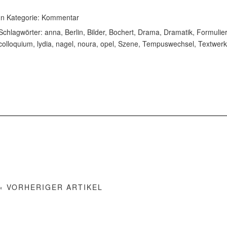
In Kategorie:
Kommentar
Schlagwörter:
anna
,
Berlin
,
Bilder
,
Bochert
,
Drama
,
Dramatik
,
Formulie
colloquium
,
lydia
,
nagel
,
noura
,
opel
,
Szene
,
Tempuswechsel
,
Textwerk
« VORHERIGER ARTIKEL