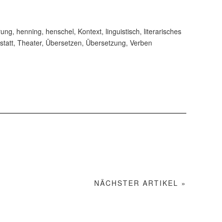
rung
,
henning
,
henschel
,
Kontext
,
linguistisch
,
literarisches
statt
,
Theater
,
Übersetzen
,
Übersetzung
,
Verben
NÄCHSTER ARTIKEL »