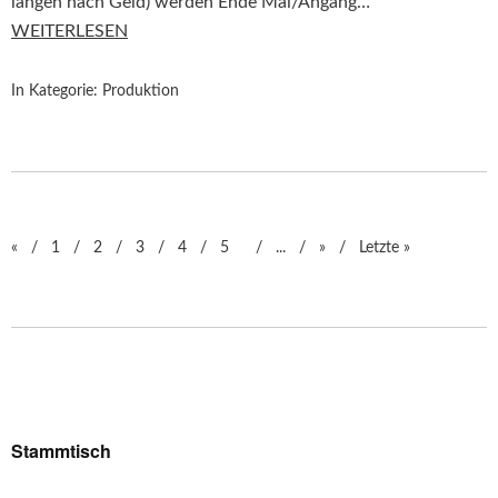
langen nach Geld) werden Ende Mai/Angang…
WEITERLESEN
In Kategorie:
Produktion
«
1
2
3
4
5
...
»
Letzte »
Stammtisch