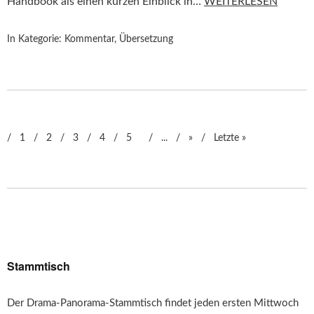
Handbook als einen kurzen Einblick in…
WEITERLESEN
In Kategorie:
Kommentar
,
Übersetzung
1
2
3
4
5
...
»
Letzte »
Stammtisch
Der Drama-Panorama-Stammtisch findet jeden ersten Mittwoch