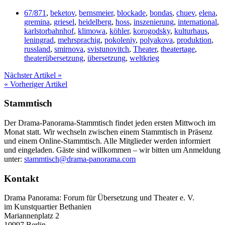
67/871
,
beketov
,
bernsmeier
,
blockade
,
bondas
,
chuev
,
elena
,
gremina
,
griesel
,
heidelberg
,
hoss
,
inszenierung
,
international
,
karlstorbahnhof
,
klimowa
,
köhler
,
korogodsky
,
kulturhaus
,
leningrad
,
mehrsprachig
,
pokoleniy
,
polyakova
,
produktion
,
russland
,
smirnova
,
svistunovitch
,
Theater
,
theatertage
,
theaterübersetzung
,
übersetzung
,
weltkrieg
Nächster Artikel »
« Vorheriger Artikel
Stammtisch
Der Drama-Panorama-Stammtisch findet jeden ersten Mittwoch im
Monat statt. Wir wechseln zwischen einem Stammtisch in Präsenz
und einem Online-Stammtisch. Alle Mitglieder werden informiert
und eingeladen. Gäste sind willkommen – wir bitten um Anmeldung
unter:
stammtisch@drama-panorama.com
Kontakt
Drama Panorama: Forum für Übersetzung und Theater e. V.
im Kunstquartier Bethanien
Mariannenplatz 2
10997 Berlin