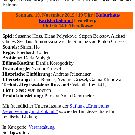
Extreme.
Sonntag, 10. November 2019 | 19 Uhr |
Kulturhaus
Karlstorbahnhof
Heidelberg
Eintritt 14 € Abendkasse
Spiel:
Susanne Hoss, Elena Polyakova, Stepan Beketov, Aleksei
Chuev, Svetlana Smirnova sowie die Stimme von Philon Griesel
Sounds:
Simon Ho
Regie:
Eberhard Köhler
Assistenz:
Daria Malygina
Bühne/Kostüm:
Danila Korogodsky
Dramaturgie:
Yvonne Griesel
Historische Einführung:
Andreas Rüttenauer
Übersetzung:
Irina Bondas, Yvonne Griesel, Galina Klimowa
Technik/Regieassistenz Russland:
Valentin Levitskiy
Licht:
Stas Svistunovitch
Produktionsleitung:
Barbara Anna Bernsmeier
Mit freundlicher Unterstützung der
Stiftung „Erinnerung,
Verantwortung und Zukunft“
sowie der Bundeszentrale für
politische Bildung.
In Kategorie:
Veranstaltung
Schlagwörter: