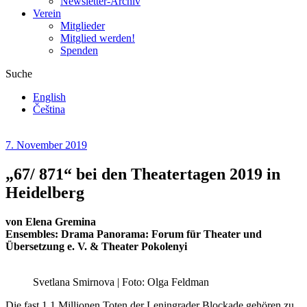
Newsletter-Archiv
Verein
Mitglieder
Mitglied werden!
Spenden
Suche
English
Čeština
7. November 2019
„67/ 871“ bei den Theatertagen 2019 in
Heidelberg
von Elena Gremina
Ensembles: Drama Panorama: Forum für Theater und
Übersetzung e. V. & Theater Pokolenyi
Svetlana Smirnova | Foto: Olga Feldman
Die fast 1,1 Millionen Toten der Leningrader Blockade gehören zu