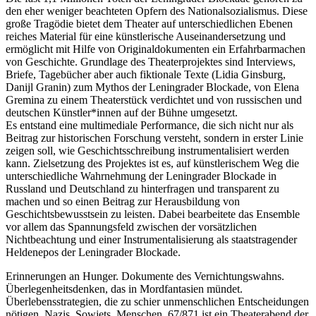
den eher weniger beachteten Opfern des Nationalsozialismus. Diese
große Tragödie bietet dem Theater auf unterschiedlichen Ebenen
reiches Material für eine künstlerische Auseinandersetzung und
ermöglicht mit Hilfe von Originaldokumenten ein Erfahrbarmachen
von Geschichte. Grundlage des Theaterprojektes sind Interviews,
Briefe, Tagebücher aber auch fiktionale Texte (Lidia Ginsburg,
Danijl Granin) zum Mythos der Leningrader Blockade, von Elena
Gremina zu einem Theaterstück verdichtet und von russischen und
deutschen Künstler*innen auf der Bühne umgesetzt.
Es entstand eine multimediale Performance, die sich nicht nur als
Beitrag zur historischen Forschung versteht, sondern in erster Linie
zeigen soll, wie Geschichtsschreibung instrumentalisiert werden
kann. Zielsetzung des Projektes ist es, auf künstlerischem Weg die
unterschiedliche Wahrnehmung der Leningrader Blockade in
Russland und Deutschland zu hinterfragen und transparent zu
machen und so einen Beitrag zur Herausbildung von
Geschichtsbewusstsein zu leisten. Dabei bearbeitete das Ensemble
vor allem das Spannungsfeld zwischen der vorsätzlichen
Nichtbeachtung und einer Instrumentalisierung als staatstragender
Heldenepos der Leningrader Blockade.
Erinnerungen an Hunger. Dokumente des Vernichtungswahns.
Überlegenheitsdenken, das in Mordfantasien mündet.
Überlebensstrategien, die zu schier unmenschlichen Entscheidungen
nötigen. Nazis, Sowjets, Menschen. 67/871 ist ein Theaterabend der