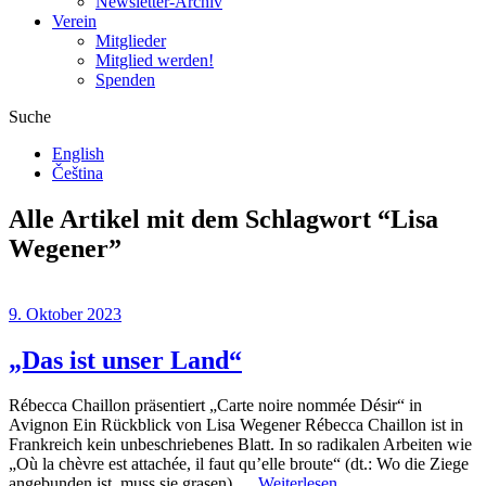
Newsletter-Archiv
Verein
Mitglieder
Mitglied werden!
Spenden
Suche
English
Čeština
Alle Artikel mit dem Schlagwort “
Lisa
Wegener
”
9. Oktober 2023
„Das ist unser Land“
Rébecca Chaillon präsentiert „Carte noire nommée Désir“ in
Avignon Ein Rückblick von Lisa Wegener Rébecca Chaillon ist in
Frankreich kein unbeschriebenes Blatt. In so radikalen Arbeiten wie
„Où la chèvre est attachée, il faut qu’elle broute“ (dt.: Wo die Ziege
angebunden ist, muss sie grasen),…
Weiterlesen