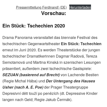
Pressemitteilung Ferdinand! (DE)
Herunterladen
Vorschau:
Ein Stück: Tschechien 2020
Drama Panorama veranstaltet das biennale Festival des
tschechischen Gegenwartstheater
Ein Stück: Tschechien
erneut im Juni 2020. Es werden Theaterstücke der jungen
tschechischer Dramatikerinnen Dagmar Radová, Tereza
Semotamová und Martina Kinská in szenischen Lesungen
präsentiert, außerdem zwei tschechische Gastspiele:
SEZUAN
(basierend auf Brecht)
von Lachende Bestien
(Regie Michal Hába) und
Der Untergang des Hauses
Usher (nach A. E. Poe)
der Prager Theatergruppe
Depresivní děti touží po penězích (dt. Depressive Kinder
langen nach Geld; Regie Jakub Čermák).