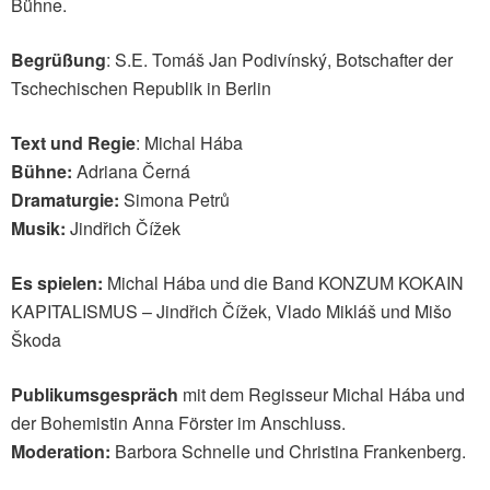
Bühne.
Begrüßung
: S.E. Tomáš Jan Podivínský, Botschafter der
Tschechischen Republik in Berlin
Text und Regie
: Michal Hába
Bühne:
Adriana Černá
Dramaturgie:
Simona Petrů
Musik:
Jindřich Čížek
Es spielen:
Michal Hába und die Band KONZUM KOKAIN
KAPITALISMUS – Jindřich Čížek, Vlado Mikláš und Mišo
Škoda
Publikumsgespräch
mit dem Regisseur Michal Hába und
der Bohemistin Anna Förster im Anschluss.
Moderation:
Barbora Schnelle und Christina Frankenberg.