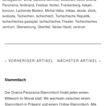
Panorama
,
ferdinand
,
Festival
,
förster
,
Frankenberg
,
kokain
,
konzum
,
Lachende Bestien
,
Michal Hába
,
miklas
,
skoda
,
stück
,
svoboda
,
Tschechien
,
tschechisch
,
Tschechische Republik
,
tschechisches gastspiel
,
tschechisches Theater
,
Tschechisches
zentrum
,
Übersetzung
,
Übertitel
,
Václav Havel
,
zentrum
« VORHERIGER ARTIKEL
NÄCHSTER ARTIKEL »
Stammtisch
Der Drama-Panorama-Stammtisch findet jeden ersten
Mittwoch im Monat statt. Wir wechseln zwischen einem
Stammtisch in Präsenz und einem Online-Stammtisch. Alle