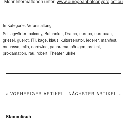
Mehr Informationen unter:
www.europeanbalconyproject.eu
In Kategorie:
Veranstaltung
Schlagwörter:
balcony
,
Bethanien
,
Drama
,
europa
,
european
,
griesel
,
guérot
,
ITI
,
kage
,
klaus
,
kultursenator
,
lederer
,
manifest
,
menasse
,
milo
,
nordwind
,
panorama
,
pörzgen
,
project
,
proklamation
,
rau
,
robert
,
Theater
,
ulrike
« VORHERIGER ARTIKEL
NÄCHSTER ARTIKEL »
Stammtisch