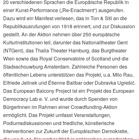
20 verschiedenen Sprachen die Europäische Republik in
einer Kunst-Performance („Re-Enactment“) ausgerufen.
Dazu wird ein Manifest verlesen, das in Ton & Stil an die
Republikausrufungen von 1918 erinnert, und zur Diskussion
gestellt. An der Aktion nehmen über 250 europäische
Kulturinstitutionen teil, darunter das Nationaltheater Gent
(NTGent), das Thalia Theater Hamburg, das Burgtheater
Wien sowie das Royal Conservatoire of Scotland und die
Stadsschouwburg Amsterdam. Zahlreiche Personen des
öffentlichen Lebens unterstützen das Projekt, u.a. Milo Rau,
Elfriede Jelinek und Étienne Balibar oder Dubravka Ugrešić.
Das European Balcony Project ist ein Projekt des European
Democracy Lab e. V. und wurde durch Spenden von
BürgerInnen im Rahmen einer Crowdfunding-Aktion
ermöglicht. Das Projekt umfasst Veranstaltungen,
Podiumsdiskussionen und friedliche, künstlerische
Interventionen zur Zukunft der Europäischen Demokratie,