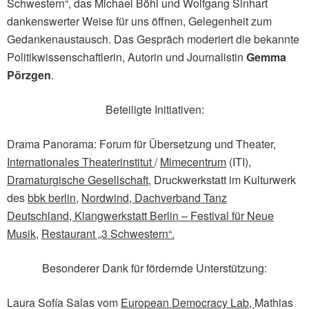
Schwestern“, das Michael Böhl und Wolfgang Sinhart
dankenswerter Weise für uns öffnen, Gelegenheit zum
Gedankenaustausch. Das Gespräch moderiert die bekannte
Politikwissenschaftlerin, Autorin und Journalistin
Gemma
Pörzgen
.
Beteiligte Initiativen:
Drama Panorama: Forum für Übersetzung und Theater,
Internationales Theaterinstitut
/
Mimecentrum
(ITI),
Dramaturgische Gesellschaft
, Druckwerkstatt im Kulturwerk
des
bbk berlin
,
Nordwind,
Dachverband Tanz
Deutschland,
Klangwerkstatt Berlin – Festival für Neue
Musik
,
Restaurant „3 Schwestern“.
Besonderer Dank für fördernde Unterstützung:
Laura Sofía Salas vom
European Democracy Lab,
Mathias