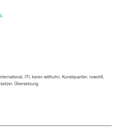
s
.
international
,
ITI
,
karen witthuhn
,
Kunstquartier
,
rowohlt
,
setzer
,
Übersetzung