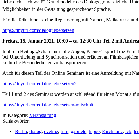
liebe dich – ich weiß“ Grundmodelle des Dialogs grundsätzliche Unt
Möglichkeiten in der Gestaltung gesprochener Sprache.
Für die Teilnahme ist eine Registrierung mit Namen, Mailadresse und
https://tinyurl.com/dialoguebersetzen
Freitag, 15. Januar 2021, 10:00 – ca. 12:30 Uhr Teil 2 mit Andre
In ihrem Beitrag „Schau mir in die Augen, Kleines“ spricht die Film
bei Untertitelung und Synchronisation und erläutert an Filmbeispiel
kulturelle Besonderheiten zu transportieren.
Auch für diesen Teil des Online-Seminars ist eine Anmeldung mit Na
https://tinyurl.com/dialoguebersetzen2
Teil 1 und 2 des Seminars werden anschließend für einen Monat auf 
https://tinyurl.com/dialoguebersetzen-mitschnitt
In Kategorie:
Veranstaltung
Schlagwörter:
Berlin
,
dialog
,
eveline
,
film
,
gabriele
,
hippe
,
Kirchhartz
,
lcb
,
le