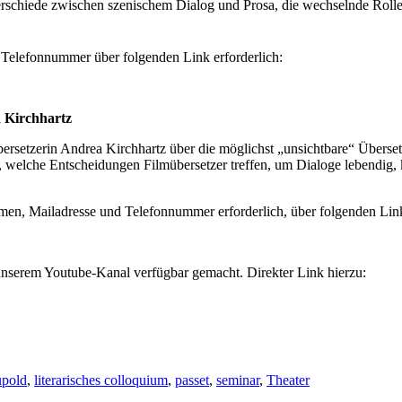
erschiede zwischen szenischem Dialog und Prosa, die wechselnde Rolle
 Telefonnummer über folgenden Link erforderlich:
a Kirchhartz
übersetzerin Andrea Kirchhartz über die möglichst „unsichtbare“ Übers
en, welche Entscheidungen Filmübersetzer treffen, um Dialoge lebendig
men, Mailadresse und Telefonnummer erforderlich, über folgenden Lin
unserem Youtube-Kanal verfügbar gemacht. Direkter Link hierzu:
upold
,
literarisches colloquium
,
passet
,
seminar
,
Theater