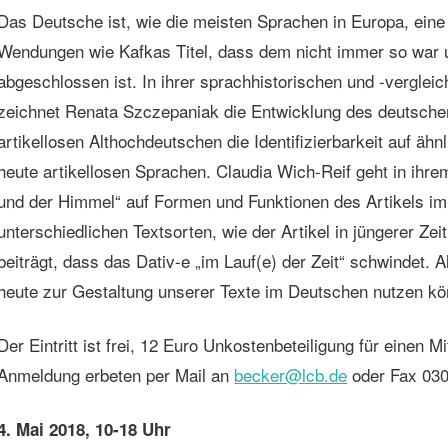
Das Deutsche ist, wie die meisten Sprachen in Europa, eine
Wendungen wie Kafkas Titel, dass dem nicht immer so war u
abgeschlossen ist. In ihrer sprachhistorischen und -vergle
zeichnet Renata Szczepaniak die Entwicklung des deutsche
artikellosen Althochdeutschen die Identifizierbarkeit auf äh
heute artikellosen Sprachen. Claudia Wich-Reif geht in ihre
und der Himmel“ auf Formen und Funktionen des Artikels i
unterschiedlichen Textsorten, wie der Artikel in jüngerer Z
beiträgt, dass das Dativ-e „im Lauf(e) der Zeit“ schwindet. A
heute zur Gestaltung unserer Texte im Deutschen nutzen kö
Der Eintritt ist frei, 12 Euro Unkostenbeteiligung für einen
Anmeldung erbeten per Mail an
becker@lcb.de
oder Fax 03
4. Mai 2018, 10-18 Uhr