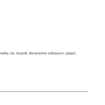
,
kafka
,
lcb
,
leupold
,
literarisches colloquium
,
passet
,