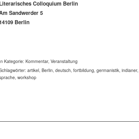
Literarisches Colloquium Berlin
Am Sandwerder 5
14109 Berlin
In Kategorie:
Kommentar
,
Veranstaltung
Schlagwörter:
artikel
,
Berlin
,
deutsch
,
fortbildung
,
germanistik
,
indianer
sprache
,
workshop