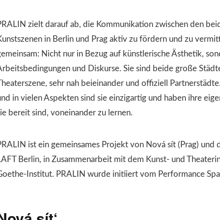
PRALIN zielt darauf ab, die Kommunikation zwischen den beid
Kunstszenen in Berlin und Prag aktiv zu fördern und zu vermit
gemeinsam: Nicht nur in Bezug auf künstlerische Ästhetik, son
Arbeitsbedingungen und Diskurse. Sie sind beide große Städte
heaterszene, sehr nah beieinander und offiziell Partnerstädte.
und in vielen Aspekten sind sie einzigartig und haben ihre e
ie bereit sind, voneinander zu lernen.
PRALIN ist ein gemeinsames Projekt von Nová sít (Prag) und
LAFT Berlin, in Zusammenarbeit mit dem Kunst- und Theaterin
Goethe-Institut. PRALIN wurde initiiert vom Performance Spac
Nová sít‘