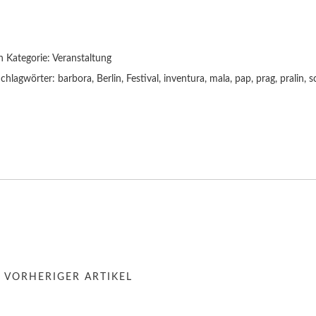
n Kategorie:
Veranstaltung
chlagwörter:
barbora
,
Berlin
,
Festival
,
inventura
,
mala
,
pap
,
prag
,
pralin
,
s
« VORHERIGER ARTIKEL