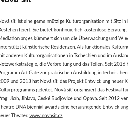
ová sít‘ ist eine gemeinnützige Kulturorganisation mit Sitz in
Bestehen feiert. Sie bietet kontinuierlich kostenlose Beratu
Mediation an; es kümmert sich um die Überwachung und Wied
unterstützt künstlerische Residenzen. Als funktionales Kultur
mit anderen Kulturorganisationen in Tschechien und im Auslan
Netzwerkstrategie, die Verbreitung und das Teilen. Seit 2016 
Programm Art Gate zur praktischen Ausbildung in technischen
2009 und 2013 hat Nová sít‘ das Projekt Entwicklung neuer
Kulturprogramms geleitet. Nová sít‘ organisiert das Festival f
Prag, Jicín, Jihlava, Ceské Budjovice und Opava. Seit 2012 ve
Theatre DNA biennial awards eine herausragende Entwicklung,
neues Theater.
www.novasit.cz