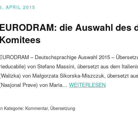
6. APRIL 2015
EURODRAM: die Auswahl des d
Komitees
EURODRAM – Deutschsprachige Auswahl 2015 – Übersetzung
rieducabile) von Stefano Massini, übersetzt aus dem Italie
(Walizka) von Małgorzata Sikorska-Miszczuk, übersetzt au
(Nasjonal Prøve) von Maria…
WEITERLESEN
In Kategorie:
Kommentar
,
Übersetzung