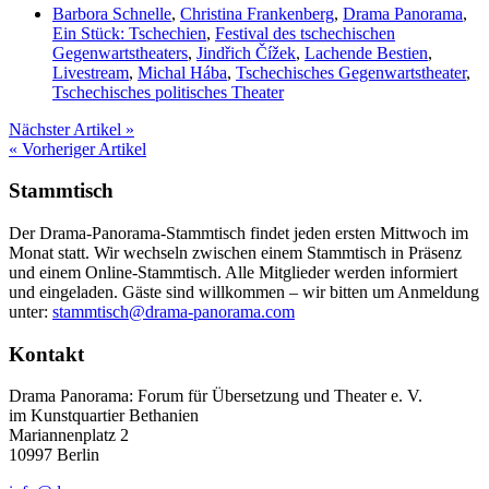
Barbora Schnelle
,
Christina Frankenberg
,
Drama Panorama
,
Ein Stück: Tschechien
,
Festival des tschechischen
Gegenwartstheaters
,
Jindřich Čížek
,
Lachende Bestien
,
Livestream
,
Michal Hába
,
Tschechisches Gegenwartstheater
,
Tschechisches politisches Theater
Nächster Artikel »
« Vorheriger Artikel
Stammtisch
Der Drama-Panorama-Stammtisch findet jeden ersten Mittwoch im
Monat statt. Wir wechseln zwischen einem Stammtisch in Präsenz
und einem Online-Stammtisch. Alle Mitglieder werden informiert
und eingeladen. Gäste sind willkommen – wir bitten um Anmeldung
unter:
stammtisch@drama-panorama.com
Kontakt
Drama Panorama: Forum für Übersetzung und Theater e. V.
im Kunstquartier Bethanien
Mariannenplatz 2
10997 Berlin