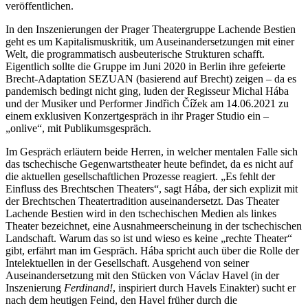
veröffentlichen.
In den Inszenierungen der Prager Theatergruppe Lachende Bestien
geht es um Kapitalismuskritik, um Auseinandersetzungen mit einer
Welt, die programmatisch ausbeuterische Strukturen schafft.
Eigentlich sollte die Gruppe im Juni 2020 in Berlin ihre gefeierte
Brecht-Adaptation SEZUAN (basierend auf Brecht) zeigen – da es
pandemisch bedingt nicht ging, luden der Regisseur Michal Hába
und der Musiker und Performer Jindřich Čížek am 14.06.2021 zu
einem exklusiven Konzertgespräch in ihr Prager Studio ein –
„onlive“, mit Publikumsgespräch.
Im Gespräch erläutern beide Herren, in welcher mentalen Falle sich
das tschechische Gegenwartstheater heute befindet, da es nicht auf
die aktuellen gesellschaftlichen Prozesse reagiert. „Es fehlt der
Einfluss des Brechtschen Theaters“, sagt Hába, der sich explizit mit
der Brechtschen Theatertradition auseinandersetzt. Das Theater
Lachende Bestien wird in den tschechischen Medien als linkes
Theater bezeichnet, eine Ausnahmeerscheinung in der tschechischen
Landschaft. Warum das so ist und wieso es keine „rechte Theater“
gibt, erfährt man im Gespräch. Hába spricht auch über die Rolle der
Intelektuellen in der Gesellschaft. Ausgehend von seiner
Auseinandersetzung mit den Stücken von Václav Havel (in der
Inszenierung
Ferdinand!
, inspiriert durch Havels Einakter) sucht er
nach dem heutigen Feind, den Havel früher durch die