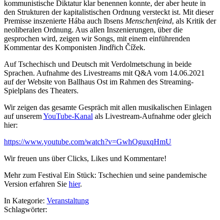
kommunistische Diktatur klar benennen konnte, der aber heute in
den Strukturen der kapitalistischen Ordnung versteckt ist. Mit dieser
Premisse inszenierte Hába auch Ibsens
Menschenfeind
, als Kritik der
neoliberalen Ordnung. Aus allen Inszenierungen, über die
gesprochen wird, zeigen wir Songs, mit einem einführenden
Kommentar des Komponisten Jindřich Čížek.
Auf Tschechisch und Deutsch mit Verdolmetschung in beide
Sprachen. Aufnahme des Livestreams mit Q&A vom 14.06.2021
auf der Website von Ballhaus Ost im Rahmen des Streaming-
Spielplans des Theaters.
Wir zeigen das gesamte Gespräch mit allen musikalischen Einlagen
auf unserem
YouTube-Kanal
als Livestream-Aufnahme oder gleich
hier:
https://www.youtube.com/watch?v=GwhOguxqHmU
Wir freuen uns über Clicks, Likes und Kommentare!
Mehr zum Festival Ein Stück: Tschechien und seine pandemische
Version erfahren Sie
hier
.
In Kategorie:
Veranstaltung
Schlagwörter: