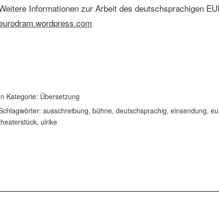
Weitere Informationen zur Arbeit des deutschsprachigen 
eurodram.wordpress.com
In Kategorie:
Übersetzung
Schlagwörter:
ausschreibung
,
bühne
,
deutschsprachig
,
einsendung
,
eu
theaterstück
,
ulrike