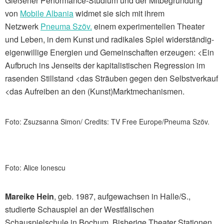
Gießener Performance-Studium und der Mitbegründung
von
Mobile Albania
widmet sie sich mit ihrem
Netzwerk
Pneuma Szöv.
einem experimentellen Theater
und Leben, in dem Kunst und radikales Spiel widerständig-
eigenwillige Energien und Gemeinschaften erzeugen: <Ein
Aufbruch ins Jenseits der kapitalistischen Regression im
rasenden Stillstand <das Sträuben gegen den Selbstverkauf
<das Aufreiben an den (Kunst)Marktmechanismen.
Foto: Zsuzsanna Simon/ Credits: TV Free Europe/Pneuma Szöv.
Foto: Alice Ionescu
Mareike Hein
, geb. 1987, aufgewachsen in Halle/S.,
studierte Schauspiel an der Westfälischen
Schauspielschule in Bochum. Bisherige Theater Stationen