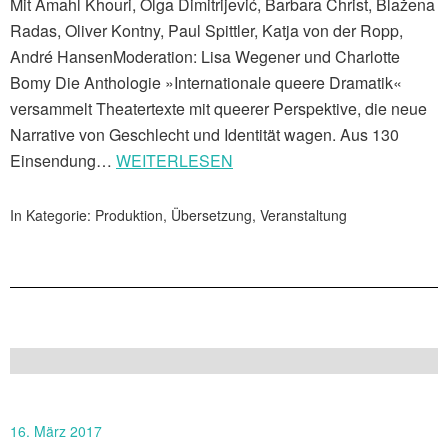
Mit Amahl Khouri, Olga Dimitrijević, Barbara Christ, Blažena
Radas, Oliver Kontny, Paul Spittler, Katja von der Ropp,
André HansenModeration: Lisa Wegener und Charlotte
Bomy Die Anthologie »Internationale queere Dramatik«
versammelt Theatertexte mit queerer Perspektive, die neue
Narrative von Geschlecht und Identität wagen. Aus 130
Einsendung…
WEITERLESEN
In Kategorie:
Produktion
,
Übersetzung
,
Veranstaltung
16. März 2017