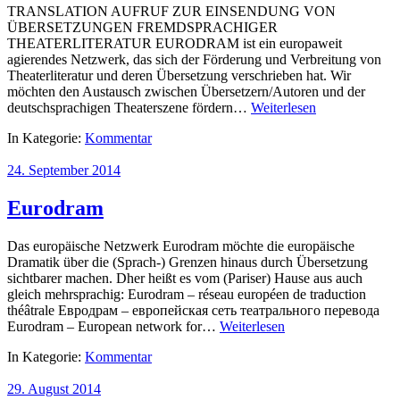
TRANSLATION AUFRUF ZUR EINSENDUNG VON
ÜBERSETZUNGEN FREMDSPRACHIGER
THEATERLITERATUR EURODRAM ist ein europaweit
agierendes Netzwerk, das sich der Förderung und Verbreitung von
Theaterliteratur und deren Übersetzung verschrieben hat. Wir
möchten den Austausch zwischen Übersetzern/Autoren und der
deutschsprachigen Theaterszene fördern…
Weiterlesen
In Kategorie:
Kommentar
24. September 2014
Eurodram
Das europäische Netzwerk Eurodram möchte die europäische
Dramatik über die (Sprach-) Grenzen hinaus durch Übersetzung
sichtbarer machen. Dher heißt es vom (Pariser) Hause aus auch
gleich mehrsprachig: Eurodram – réseau européen de traduction
théâtrale Евродрам – европейская сеть театрального перевода
Eurodram – European network for…
Weiterlesen
In Kategorie:
Kommentar
29. August 2014