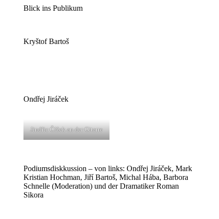
Blick ins Publikum
Kryštof Bartoš
Ondřej Jiráček
Jindřic Čížek an der Gitarre
Podiumsdiskkussion – von links: Ondřej Jiráček, Mark
Kristian Hochman, Jiří Bartoš, Michal Hába, Barbora
Schnelle (Moderation) und der Dramatiker Roman
Sikora