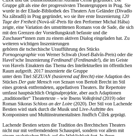
Gruppe gilt als eine der progressivsten Theatergruppen in Prag. Sie
wurde in der Eliade-Bibliothek des Theaters Am Geländer (Divadlo
Na zábradlí) in Prag gegründet, wo sie ihre erste Inszenierung
120
Tage der Freiheit
(Nová-síť-Preis für den Performer Michal Hába)
zeigte, eine Variation des umstrittenen Romans von de Sade, die sich
mit den Grenzen der Vorstellungskraft befasste und die
Zuschauer*innen zum zu einem aktiven Dialog eingeladen hat. Zu
weiteren wichtigen Inszenierungen
gehören die tschechische Uraufführung des Stücks
Pornogeographie
von Werner Schwab (Josef-Balvín-Preis) oder die
Havel‘sche Inszenierung
Ferdinand!
(
Ferdinande!
), die im Geiste
von Havels Einaktern das Thema des Intellektuellen im öffentlichen
Raum aufgreift. 2017 inszenierte die Gruppe
unter dem Titel
SEZUAN (basierend auf Brecht)
eine Adaption des
Stückes
Der gute Mensch von Sezuan
von Bertolt Brecht im Stil
eines grotesk entfremdeten, appellativen Theaters. Ihr Repertoire
umfasst hauptsächlich Originalprojekte, aber auch Adaptionen
„traditioneller“ Theatertexte – wie Ibsens
Volksfeind
(2019) oder
Roman Sikoras
Schloss an der Loire
(2020). Der Stil von Lachende
Bestien wird stark durch die Musik und Live-Auftritte des
Komponisten und Multiinstrumentalisten Jindřich Čížek geprägt.
Lachende Bestien setzen die Tradition des Brechtschen Theaters
nicht nur mit verfremdendem Schauspiel, sondern vor allem mit
einem analytischen Blick auf die Wirklichkeit fort. In ihren