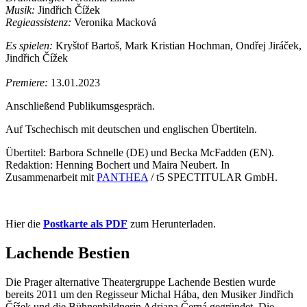
Musik:
Jindřich Čížek
Regieassistenz:
Veronika Macková
Es spielen:
Kryštof Bartoš, Mark Kristian Hochman, Ondřej Jiráček,
Jindřich Čížek
Premiere:
13.01.2023
Anschließend Publikumsgespräch.
Auf Tschechisch mit deutschen und englischen Übertiteln.
Übertitel: Barbora Schnelle (DE) und Becka McFadden (EN).
Redaktion: Henning Bochert und Maira Neubert. In
Zusammenarbeit mit
PANTHEA
/ t5 SPECTITULAR GmbH.
Hier die
Postkarte als PDF
zum Herunterladen.
Lachende Bestien
Die Prager alternative Theatergruppe Lachende Bestien wurde
bereits 2011 um den Regisseur Michal Hába, den Musiker Jindřich
Čížek und die Bühnenbildnerin Adriana Černá gegründet. Die