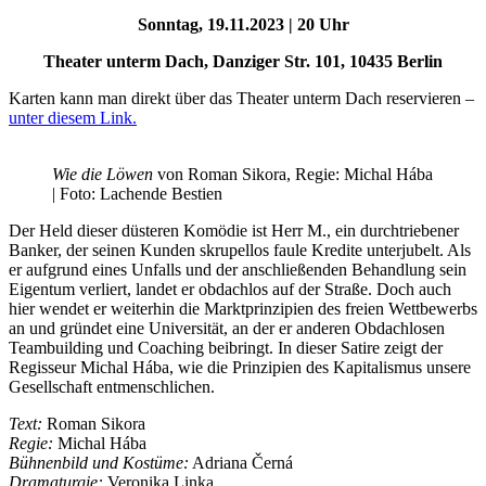
Sonntag,
19.11.2023 | 20 Uhr
Theater unterm Dach, Danziger Str. 101, 10435 Berlin
Karten kann man direkt über das Theater unterm Dach reservieren –
unter diesem Link.
Wie die Löwen
von Roman Sikora, Regie: Michal Hába
| Foto: Lachende Bestien
Der Held dieser düsteren Komödie ist Herr M., ein durchtriebener
Banker, der seinen Kunden skrupellos faule Kredite unterjubelt. Als
er aufgrund eines Unfalls und der anschließenden Behandlung sein
Eigentum verliert, landet er obdachlos auf der Straße. Doch auch
hier wendet er weiterhin die Marktprinzipien des freien Wettbewerbs
an und gründet eine Universität, an der er anderen Obdachlosen
Teambuilding und Coaching beibringt. In dieser Satire zeigt der
Regisseur Michal Hába, wie die Prinzipien des Kapitalismus unsere
Gesellschaft entmenschlichen.
Text:
Roman Sikora
Regie:
Michal Hába
Bühnenbild und Kostüme:
Adriana Černá
Dramaturgie:
Veronika Linka