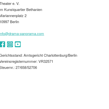
Theater e. V.
im Kunstquartier Bethanien
Mariannenplatz 2
10997 Berlin
info@drama-panorama.com
Facebook
Instagram
YouTube
Gerichtsstand: Amtsgericht Charlottenburg/Berlin
Vereinsregisternummer: VR32571
Steuernr.: 27/658/52706