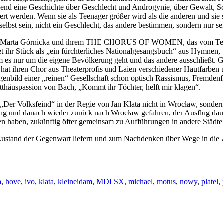
lößend eine Geschichte über Geschlecht und Androgynie, über Gewalt, 
ert werden. Wenn sie als Teenager größer wird als die anderen und sie si
elbst sein, nicht ein Geschlecht, das andere bestimmen, sondern nur se
“ von Marta Górnicka und ihrem THE CHORUS OF WOMEN, das vom Teatr 
 ihr Stück als „ein fürchterliches Nationalgesangsbuch“ aus Hymnen, pat
dem es nur um die eigene Bevölkerung geht und das andere ausschließt. 
hat ihren Chor aus Theaterprofis und Laien verschiedener Hautfarben
nbild einer „reinen“ Gesellschaft schon optisch Rassismus, Fremdenfe
thäuspassion von Bach, „Kommt ihr Töchter, helft mir klagen“.
„Der Volksfeind“ in der Regie von Jan Klata nicht in Wrocław, sonder
g und danach wieder zurück nach Wrocław gefahren, der Ausflug dauer
men haben, zukünftig öfter gemeinsam zu Aufführungen in andere Städte
tand der Gegenwart liefern und zum Nachdenken über Wege in die Zuk
a
,
hove
,
ivo
,
klata
,
kleineidam
,
MDLSX
,
michael
,
motus
,
nowy
,
platel
,