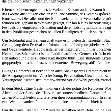
die drei polnischen Inszenierungen verzichten.
Kireńczuk bevorzugte die letzte Variante. Es kam anders. Kaum hatte e
das Goethe-Institut gab eine ansehnliche Summe, das Teatr Współczesn
Kunstszene. Dies alles und der Einfallsreichtum der Veranstalter e
wurden wie geplant in Wrocław gezeigt, für Jan Klatas Inszenierung
Festivals die eingetretene Situation und deren Lösung schilderte, re
in den Publikumsgesprächen bei allen Beteiligten deutlich spürbar.
Um Solidarität und Gemeinschaft ging es in vielen der gezeigten St
Gent gelang dem Festival ein fulminanter und heftig umjubelter Auft
und Gedankentiefe. Hauptdarsteller der Inszenierung in vier Sprachen 
Heimat, das Stück selbst ist ein Loblied auf diese Gemeinschaft. In 
sich auflöst und dies zu einer Katastrophe führt. Eine stringente Erz
gruppendynamischen Prozess mit extremen Bewegungsabläufen eine ap
Blutiges Gemetzel ist bekanntlich auch Shakespeares Dramen nicht fr
der Ausgangspunkt um Verschwörung, Provokation, Gewalt und Krieg 
Vergangenheit sehen sich immerwährend vor die Wahl gestellt, zwisc
In dem Stück „Eine Geste“ widmen sich der polnische Regisseur Woj
Alters und der Stärke des Hörverlustes unterschiedliche Darsteller
zeigen Möglichkeiten und Grenzen ihrer Kommunikation auf. In einem
eine Welt, die anders funktioniert und eine andere Sinnlichkeit hat.
Um die Frage „Wer bin ich?“ und die selbstbewusste Behauptung geg