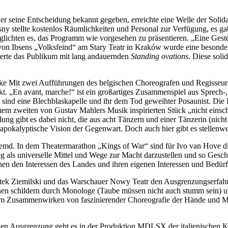
r seine Entscheidung bekannt gegeben, erreichte eine Welle der Solidar
y stellte kostenlos Räumlichkeiten und Personal zur Verfügung, es gab
rmöglichten es, das Programm wie vorgesehen zu präsentieren. „Eine G
 von Ibsens „Volksfeind“ am Stary Teatr in Kraków wurde eine besonde
agierte das Publikum mit lang andauernden
Standing ovations
. Diese sol
ücke Mit zwei Aufführungen des belgischen Choreografen und Regisseur
akt. „En avant, marche!“ ist ein großartiges Zusammenspiel aus Sprec
sind eine Blechblaskapelle und ihr dem Tod geweihter Posaunist. Die Bl
einem zweiten von Gustav Mahlers Musik inspirierten Stück „nicht einsc
ählung gibt es dabei nicht, die aus acht Tänzern und einer Tänzerin (nic
okalyptische Vision der Gegenwart. Doch auch hier gibt es stellenw
emd. In dem Theatermarathon „Kings of War“ sind für Ivo van Hove die
als universelle Mittel und Wege zur Macht darzustellen und so Gesch
hen den Interessen des Landes und ihren eigenen Interessen und Bedür
tek Ziemilski und das Warschauer Nowy Teatr den Ausgrenzungserfahru
*innen schildern durch Monologe (Taube müssen nicht auch stumm sein)
 Zusammenwirken von faszinierender Choreografie der Hände und Mimik
en Ausgrenzung geht es in der Produktion MDLSX der italienischen Ko