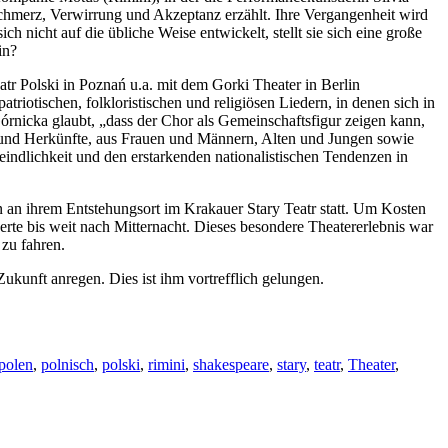
Schmerz, Verwirrung und Akzeptanz erzählt. Ihre Vergangenheit wird
ch nicht auf die übliche Weise entwickelt, stellt sie sich eine große
in?
Polski in Poznań u.a. mit dem Gorki Theater in Berlin
riotischen, folkloristischen und religiösen Liedern, in denen sich in
Górnicka glaubt, „dass der Chor als Gemeinschaftsfigur zeigen kann,
 und Herkünfte, aus Frauen und Männern, Alten und Jungen sowie
indlichkeit und den erstarkenden nationalistischen Tendenzen in
n an ihrem Entstehungsort im Krakauer Stary Teatr statt. Um Kosten
te bis weit nach Mitternacht. Dieses besondere Theatererlebnis war
 zu fahren.
unft anregen. Dies ist ihm vortrefflich gelungen.
polen
,
polnisch
,
polski
,
rimini
,
shakespeare
,
stary
,
teatr
,
Theater
,