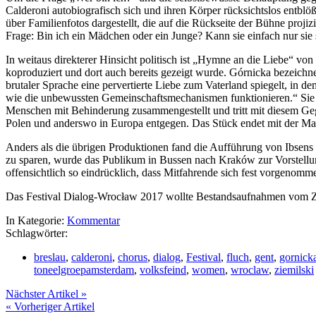
Calderoni autobiografisch sich und ihren Körper rücksichtslos entb
über Familienfotos dargestellt, die auf die Rückseite der Bühne projizi
Frage: Bin ich ein Mädchen oder ein Junge? Kann sie einfach nur sie s
In weitaus direkterer Hinsicht politisch ist „Hymne an die Liebe
koproduziert und dort auch bereits gezeigt wurde. Górnicka bezeichnet
brutaler Sprache eine pervertierte Liebe zum Vaterland spiegelt, in 
wie die unbewussten Gemeinschaftsmechanismen funktionieren.“ Sie 
Menschen mit Behinderung zusammengestellt und tritt mit diesem Gege
Polen und anderswo in Europa entgegen. Das Stück endet mit der Mat
Anders als die übrigen Produktionen fand die Aufführung von Ibsens 
zu sparen, wurde das Publikum in Bussen nach Kraków zur Vorstellun
offensichtlich so eindrücklich, dass Mitfahrende sich fest vorgenom
Das Festival Dialog-Wrocław 2017 wollte Bestandsaufnahmen vom Zus
In Kategorie:
Kommentar
Schlagwörter:
breslau
,
calderoni
,
chorus
,
dialog
,
Festival
,
fluch
,
gent
,
gornick
toneelgroepamsterdam
,
volksfeind
,
women
,
wroclaw
,
ziemilski
Nächster Artikel »
« Vorheriger Artikel