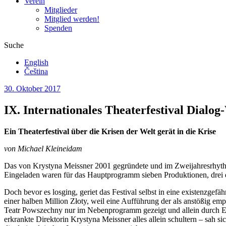
Verein
Mitglieder
Mitglied werden!
Spenden
Suche
English
Čeština
30. Oktober 2017
IX. Internationales Theaterfestival Dialo
Ein Theaterfestival über die Krisen der Welt gerät in die Krise
von Michael Kleineidam
Das von Krystyna Meissner 2001 gegründete und im Zweijahresrhythm
Eingeladen waren für das Hauptprogramm sieben Produktionen, drei d
Doch bevor es losging, geriet das Festival selbst in eine existenzge
einer halben Million Złoty, weil eine Aufführung der als anstößig em
Teatr Powszechny nur im Nebenprogramm gezeigt und allein durch Eint
erkrankte Direktorin Krystyna Meissner alles allein schultern – sah 