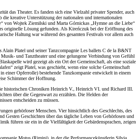
ität das Theater. Es fanden sich eine Vielzahl privater Spender, auch
 die kreative Unterstützung der nationalen und internationalen
este“ von Wojtek Ziemilski und Marta Górnickas „Hymne an die Liebe“
rs originelle Lösung gefunden. Als Kireńczuk bei der Eröffnung des
idarische Haltung war während des gesamten Festivals vor allem auch
s Alain Platel und seiner Tanzcompagnie Les ballets C de la B&NT
h-, Musik- und Tanztheater und eine gelungene Verbindung von Gefühl
askapelle wird gezeigt als ein Ort der Gemeinschaft, als eine soziale
hlafen“ zeigt Platel, was geschieht, wenn eine solche Gemeinschaft
ht in einer Opferrolle) bestehende Tanzkompanie entwickelt in einem
eise Schimmer der Hoffnung.
 historischen Chroniken Heinrich V., Heinrich VI. und Richard III.
ichten über die Gegenwart zu erzählen. Die Helden der
fnissen entscheiden zu müssen.
ngen gehörloser Menschen. Vier hinsichtlich des Geschlechts, des
 und Gesten Geschichten über das tägliche Leben von Gehörlosen und
 führen sie ein in die Vielfältigkeit der Gebärdensprachen, zeigen
mpanie Motus (Rimini), in der die Performancekünstlerin Silvia