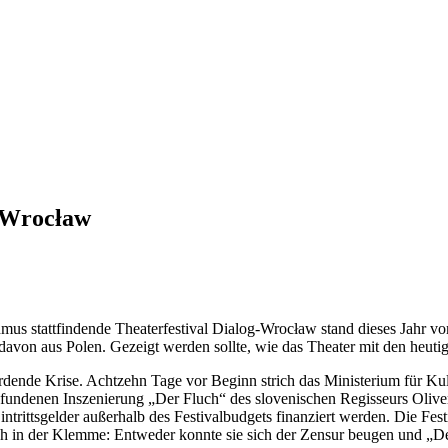
g-Wrocław
us stattfindende Theaterfestival Dialog-Wrocław stand dieses Jahr v
avon aus Polen. Gezeigt werden sollte, wie das Theater mit den heutig
fährdende Krise. Achtzehn Tage vor Beginn strich das Ministerium für Ku
pfundenen Inszenierung „Der Fluch“ des slovenischen Regisseurs Oliver
rittsgelder außerhalb des Festivalbudgets finanziert werden. Die Fes
sich in der Klemme: Entweder konnte sie sich der Zensur beugen und „De