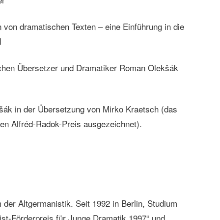
von dramatischen Texten – eine Einführung in die
l
schen Übersetzer und Dramatiker Roman Olekšák
ák in der Übersetzung von Mirko Kraetsch (das
n Alfréd-Radok-Preis ausgezeichnet).
der Altgermanistik. Seit 1992 in Berlin, Studium
ist-Förderpreis für Junge Dramatik 1997“ und