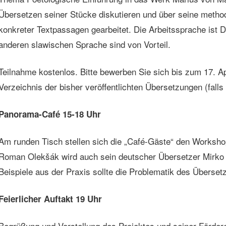
Übersetzen seiner Stücke diskutieren und über seine metho
konkreter Textpassagen gearbeitet. Die Arbeitssprache ist 
anderen slawischen Sprache sind von Vorteil.
Teilnahme kostenlos. Bitte bewerben Sie sich bis zum 17. A
Verzeichnis der bisher veröffentlichten Übersetzungen (fall
Panorama-Café 15-18 Uhr
Am runden Tisch stellen sich die „Café-Gäste“ den Worksho
Roman Olekšák wird auch sein deutscher Übersetzer Mirko
Beispiele aus der Praxis sollte die Problematik des Überse
Feierlicher Auftakt 19 Uhr
Begrüßung und Vorstellung des Projektes und seiner Förder