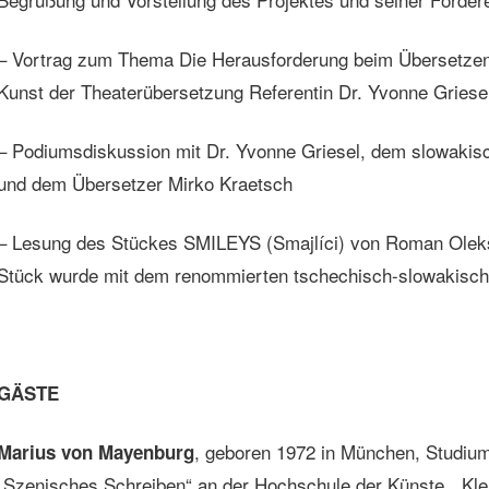
– Vortrag zum Thema Die Herausforderung beim Übersetzen 
Kunst der Theaterübersetzung Referentin Dr. Yvonne Griese
– Podiumsdiskussion mit Dr. Yvonne Griesel, dem slowaki
und dem Übersetzer Mirko Kraetsch
– Lesung des Stückes SMILEYS (Smajlíci) von Roman Olekš
Stück wurde mit dem renommierten tschechisch-slowakische
GÄSTE
, geboren 1972 in München, Studium 
Marius von Mayenburg
„Szenisches Schreiben“ an der Hochschule der Künste, „Kle