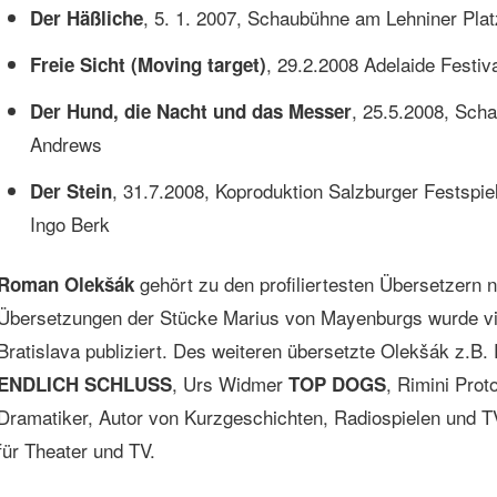
, 5. 1. 2007, Schaubühne am Lehniner Plat
Der Häßliche
, 29.2.2008 Adelaide Festiv
Freie Sicht (Moving target)
, 25.5.2008, Sch
Der Hund, die Nacht und das Messer
Andrews
, 31.7.2008, Koproduktion Salzburger Festspie
Der Stein
Ingo Berk
gehört zu den profiliertesten Übersetzern 
Roman Olekšák
Übersetzungen der Stücke Marius von Mayenburgs wurde viel
Bratislava publiziert. Des weiteren übersetzte Olekšák z.B.
, Urs Widmer
, Rimini Prot
ENDLICH SCHLUSS
TOP DOGS
Dramatiker, Autor von Kurzgeschichten, Radiospielen und 
für Theater und TV.