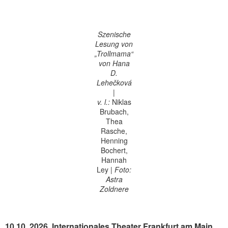
Szenische
Lesung von
„Trollmama“
von Hana
D.
Lehečková
|
v. l.:
Niklas
Brubach,
Thea
Rasche,
Henning
Bochert,
Hannah
Ley
|
Foto:
Astra
Zoldnere
10.10. 2026, Internationales Theater Frankfurt am Main,