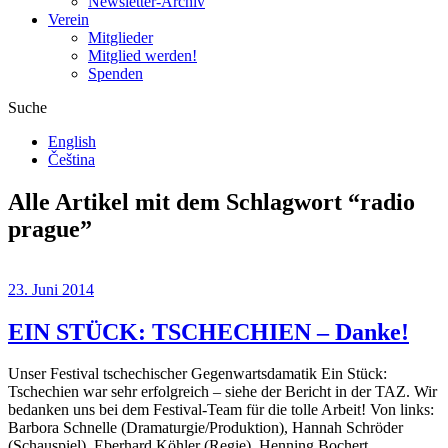
Newsletter-Archiv
Verein
Mitglieder
Mitglied werden!
Spenden
Suche
English
Čeština
Alle Artikel mit dem Schlagwort “
radio
prague
”
23. Juni 2014
EIN STÜCK: TSCHECHIEN – Danke!
Unser Festival tschechischer Gegenwartsdamatik Ein Stück:
Tschechien war sehr erfolgreich – siehe der Bericht in der TAZ. Wir
bedanken uns bei dem Festival-Team für die tolle Arbeit! Von links:
Barbora Schnelle (Dramaturgie/Produktion), Hannah Schröder
(Schauspiel), Eberhard Köhler (Regie), Henning Bochert