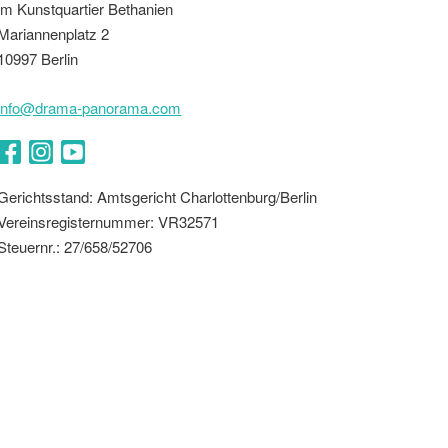
im Kunstquartier Bethanien
Mariannenplatz 2
10997 Berlin
info@drama-panorama.com
Facebook
Instagram
YouTube
Gerichtsstand: Amtsgericht Charlottenburg/Berlin
Vereinsregisternummer: VR32571
Steuernr.: 27/658/52706