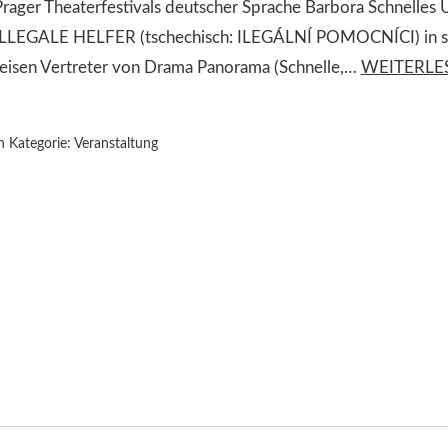
Prager Theaterfestivals deutscher Sprache Barbora Schnelle
ILLEGALE HELFER (tschechisch: ILEGÁLNÍ POMOCNÍCI) in sze
reisen Vertreter von Drama Panorama (Schnelle,…
WEITERLE
n Kategorie:
Veranstaltung