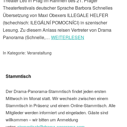
Theater Letí in Prag im Rahmen des 21. Prager
Theaterfestivals deutscher Sprache Barbora Schnelles
Übersetzung von Maxi Obexers ILLEGALE HELFER
(tschechisch: ILEGÁLNÍ POMOCNÍCI) in szenischer
Lesung. Zu diesem Anlass reisen Vertreter von Drama
Panorama (Schnelle,…
WEITERLESEN
In Kategorie:
Veranstaltung
Stammtisch
Der Drama-Panorama-Stammtisch findet jeden ersten
Mittwoch im Monat statt. Wir wechseln zwischen einem
Stammtisch in Präsenz und einem Online-Stammtisch. Alle
Mitglieder werden informiert und eingeladen. Gäste sind
willkommen – wir bitten um Anmeldung
unter:
stammtisch@drama-panorama.com