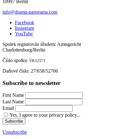
10997 Berlin
info@drama-panorama.com
Facebook
Instagram
YouTube
Spolek registrován úřadem: Amtsgericht
Charlottenburg/Berlin
Č
íslo spolku
: VR32571
Da
ň
ové číslo: 27/658/52706
Subscribe to newsletter
First Name
Last Name
Email
Yes, I agree to your privacy policy...
Subscribe
Unsubscribe