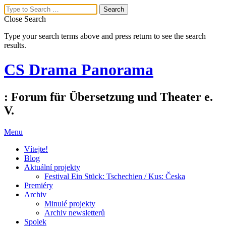
Close Search
Type your search terms above and press return to see the search
results.
CS Drama Panorama
: Forum für Übersetzung und Theater e.
V.
Menu
Vítejte!
Blog
Aktuální projekty
Festival Ein Stück: Tschechien / Kus: Česka
Premiéry
Archiv
Minulé projekty
Archiv newsletterů
Spolek