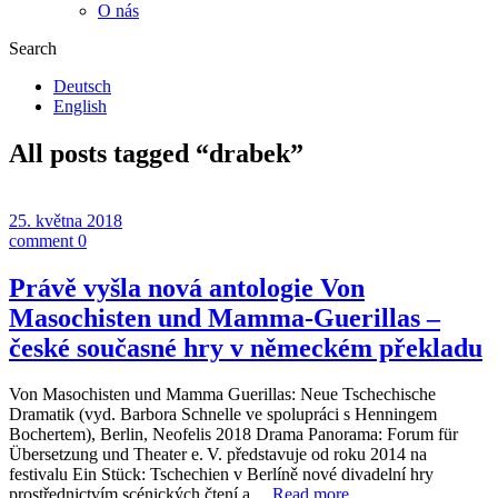
O nás
Search
Deutsch
English
All posts tagged “
drabek
”
25. května 2018
comment 0
Právě vyšla nová antologie Von
Masochisten und Mamma-Guerillas –
české současné hry v německém překladu
Von Masochisten und Mamma Guerillas: Neue Tschechische
Dramatik (vyd. Barbora Schnelle ve spolupráci s Henningem
Bochertem), Berlin, Neofelis 2018 Drama Panorama: Forum für
Übersetzung und Theater e. V. představuje od roku 2014 na
festivalu Ein Stück: Tschechien v Berlíně nové divadelní hry
prostřednictvím scénických čtení a…
Read more